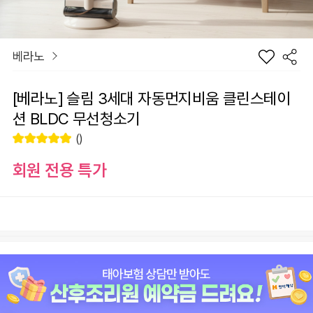
베라노
[베라노] 슬림 3세대 자동먼지비움 클린스테이
션 BLDC 무선청소기
()
회원 전용 특가
장
[베라노] 슬림 3세대 자동먼지비움 클린스테이션 BLDC 무선
바
선
청소기
구
물
니
하
기
+1
-1
225,000
원