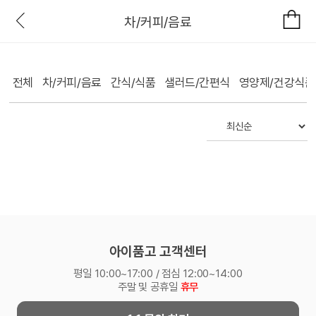
차/커피/음료
전체
차/커피/음료
간식/식품
샐러드/간편식
영양제/건강식품
아이품고 고객센터
평일 10:00~17:00 / 점심 12:00~14:00
주말 및 공휴일
휴무