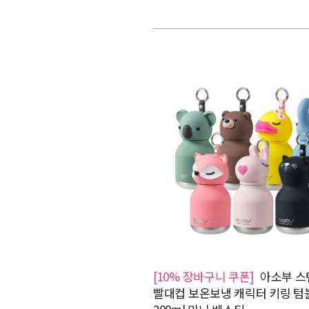
[10% 장바구니 쿠폰]
아소부 스
빨대컵 보온보냉 캐릭터 키링 텀