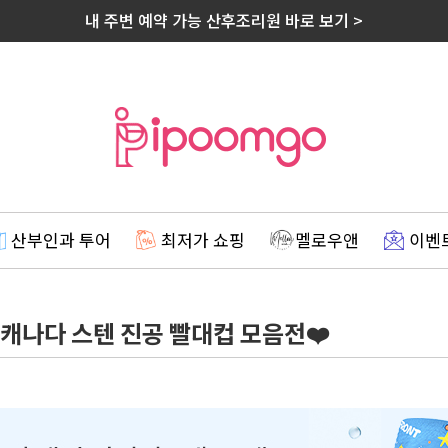
내 주변 예약 가능 산후조리원 바로 보기 >
산부인과 투어
최저가 쇼핑
멜로우앤
이벤
부] 캐나다 스텐 진공 빨대컵 모음전❤️