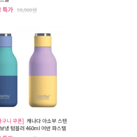
용 특가
59,900원
바구니 쿠폰]
캐나다 아소부 스텐
보냉 텀블러 460ml 어반 파스텔