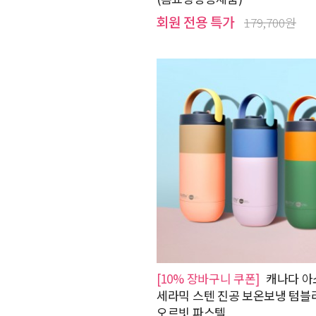
회원 전용 특가
179,700원
[10% 장바구니 쿠폰]
캐나다 아
세라믹 스텐 진공 보온보냉 텀블러 
오르빗 파스텔