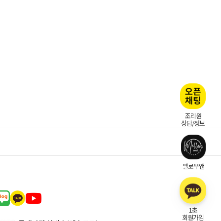
조리원
상담/정보
멜로우앤
1초
회원가입