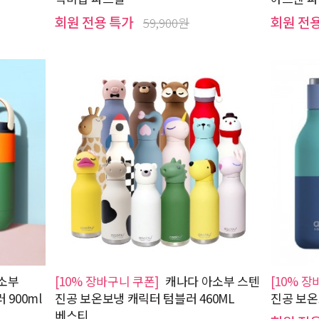
회원 전용 특가
회원 전
59,900원
소부
[10% 장바구니 쿠폰]
캐나다 아소부 스텐
[10% 장
900ml
진공 보온보냉 캐릭터 텀블러 460ML
진공 보온
베스티