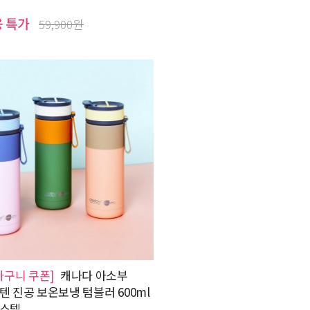
용 특가
59,900원
바구니 쿠폰]
캐나다 아소부
텐 진공 보온보냉 텀블러 600ml
파스텔