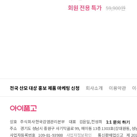
회원 전용 특가
59,900원
전국 산모 대상 홍보 제품 마케팅 신청
회사소개
이용약관
이
상호
주식회사 한국감염관리본부
대표
김윤일,전성희
1:1 문의 하기
주소
경기도 성남시 중원구 사기막골로 99, 에이동 13층 1303호(상대원동,
사업자등록번호
109-81-93988
사업자정보확인
통신판매업신고
제 20