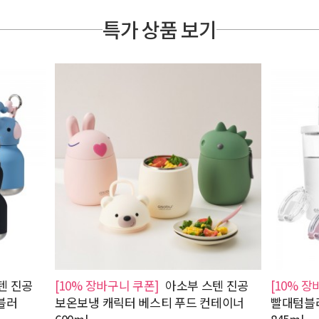
특가 상품 보기
텐 진공
[10% 장바구니 쿠폰]
아소부 스텐 진공
[10% 장
블러
보온보냉 캐릭터 베스티 푸드 컨테이너
빨대텀블러