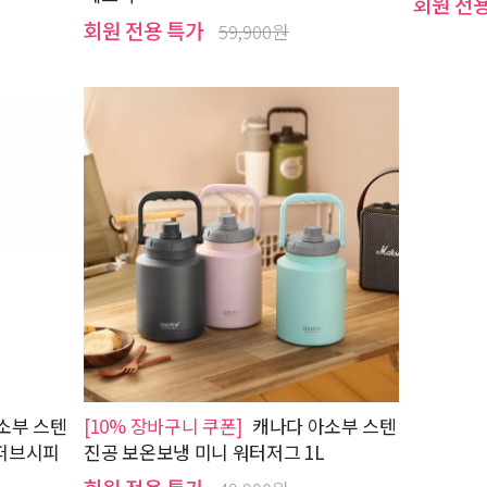
회원 전
회원 전용 특가
59,900원
소부 스텐
[10% 장바구니 쿠폰]
캐나다 아소부 스텐
슈퍼브시피
진공 보온보냉 미니 워터저그 1L