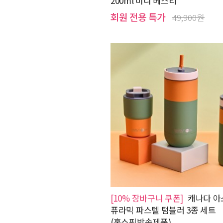
200ml 미니 베스티
회원 전용 특가
49,900원
[10% 장바구니 쿠폰]
캐나다 아
퓨라믹 파스텔 텀블러 3종 세트
(홈쇼핑방송제품)