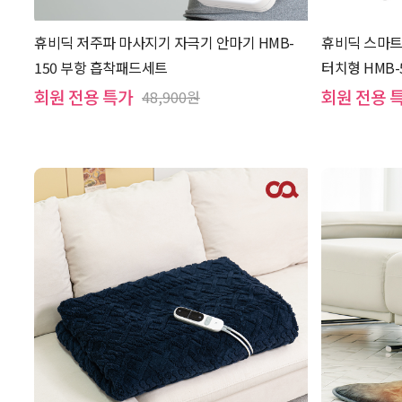
휴비딕 저주파 마사지기 자극기 안마기 HMB-
휴비딕 스마트
150 부항 흡착패드세트
터치형 HMB-
회원 전용 특가
회원 전용 
48,900원