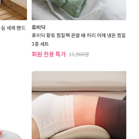
휴비딕
욕실 세제 핸드
휴비딕 황토 찜질팩 온열 배 허리 어깨 냉온 찜질
3종 세트
회원 전용 특가
13,900원