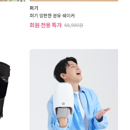
퍼기
퍼기 맘편한 분유 쉐이커
회원 전용 특가
68,900원