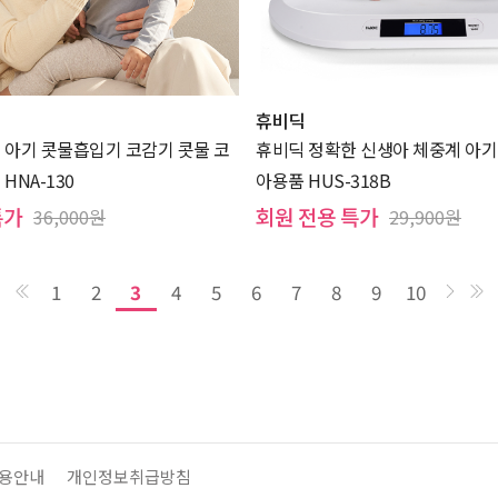
휴비딕
 아기 콧물흡입기 코감기 콧물 코
휴비딕 정확한 신생아 체중계 아기
HNA-130
아용품 HUS-318B
특가
회원 전용 특가
36,000원
29,900원
1
2
3
4
5
6
7
8
9
10
용안내
개인정보취급방침