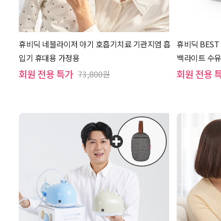
휴비딕 네블라이저 아기 호흡기치료 기관지염 흡
휴비딕 BEST
입기 휴대용 가정용
백라이트 수
회원 전용 특가
회원 전용 
73,800원