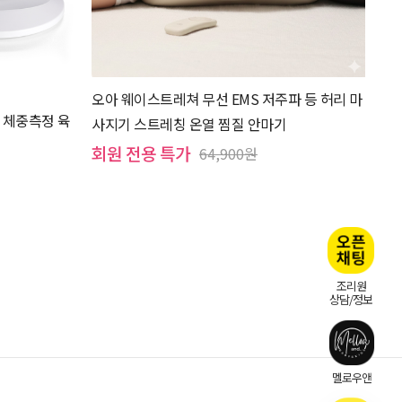
오아 웨이스트레쳐 무선 EMS 저주파 등 허리 마
 체중측정 육
사지기 스트레칭 온열 찜질 안마기
회원 전용 특가
64,900원
조리원
상담/정보
멜로우앤