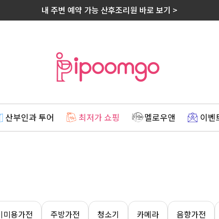
내 주변 예약 가능 산후조리원 바로 보기 >
산부인과 투어
최저가 쇼핑
멜로우앤
이벤
이미용가전
주방가전
청소기
카메라
음향가전