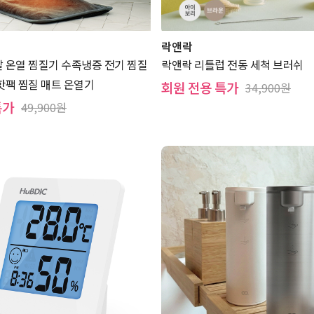
락앤락
발 온열 찜질기 수족냉증 전기 찜질
락앤락 리틀럽 전동 세척 브러쉬
핫팩 찜질 매트 온열기
회원 전용 특가
34,900원
특가
49,900원