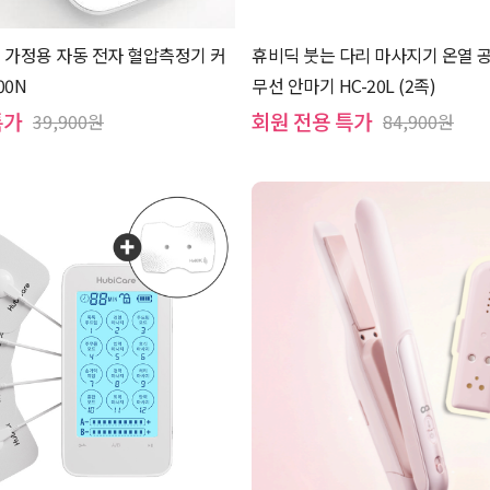
 가정용 자동 전자 혈압측정기 커
휴비딕 붓는 다리 마사지기 온열 
00N
무선 안마기 HC-20L (2족)
특가
회원 전용 특가
39,900원
84,900원