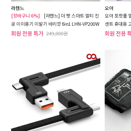
라헨느
오아
[장바구니 6%]
[라헨느] 더 펫 스마트 멀티 진
오아 포켓롤 
공 이미용기 이발기 바리깡 6in1 LHN-VP200W
센트 휴대용 
회원 전용 특가
회원 전용 
249,000원