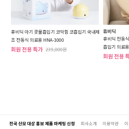
휴비딕
휴비딕 아기 콧물흡입기 코막힘 코흡입기 국내제
휴비딕 전동식
조 전동식 의료용 HNA-3000
흡입기 의료용 
회원 전용 특가
239,000원
회원 전용 
전국 산모 대상 홍보 제품 마케팅 신청
회사소개
이용약관
이