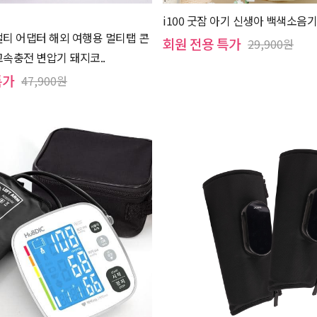
i100 굿잠 아기 신생아 백색소음기
멀티 어댑터 해외 여행용 멀티탭 콘
회원 전용 특가
29,900원
고속충전 변압기 돼지코..
특가
47,900원