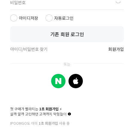
1:1 문의 하기
아이디저장
자동로그인
전국 산모 대상 마케팅 신청
기존 회원 로그인
쇼핑몰 입점 문의
아이디/비밀번호 찾기
회원가입
베이비스튜디오 입점 신청
산후
아이품고 사업자정보
아이품고는 통신판매중개자로서 거래 당사자가 아
업체 배송 상품의 경우 상품정보, 거래에 대한 책임을 
첫 구매가 빨라지는
1초 회원가입
⚡️
살까 말까 고민하던 고객까지 막힘없이
이용약관
이용안내
개인정보처리방침
카테고리
쇼핑
홈
마이페이지
IPOOMGO도 이미
1초 회원가입
사용 중
예약·투어