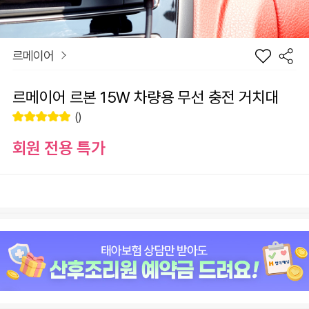
르메이어
르메이어 르본 15W 차량용 무선 충전 거치대
()
회원 전용 특가
르본 차량용
장
고속 충전 거
바
선
치대
구
물
니
하
추가 송풍구
기
마운트
추가 구성품