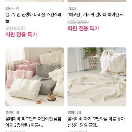
멜로우앤
예꼬맘
멜로우앤 신생아 나비잠 스킨스와
[예꼬맘] 기저귀 갈이대 하이엔드
들
168,000원
회원 전용 특가
58,000원
회원 전용 특가
롤베이비
롤베이비
롤베이비 피그먼트 어린이집 낮잠
롤베이비 아기 모달와플 이불 유아
이불 3종세트 (이불+..
신생아 담요 블랭..