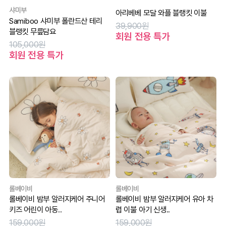
샤미부
아리베베 모달 와플 블랭킷 이불
Samiboo 샤미부 폴란드산 테리
39,900원
블랭킷 무릎담요
회원 전용 특가
105,000원
회원 전용 특가
롤베이비
롤베이비
롤베이비 밤부 알러지케어 주니어
롤베이비 밤부 알러지케어 유아 차
키즈 어린이 아동..
렵 이불 아기 신생..
159,000원
159,000원