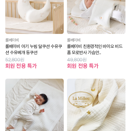
롤베이비
롤베이비
롤베이비 아기 누빔 달쿠션 수유쿠
롤베이비 친환경적인 바이오 비드
션 수유베개 등쿠션
폼 모로반사 가슴안..
52,800원
49,800원
회원 전용 특가
회원 전용 특가