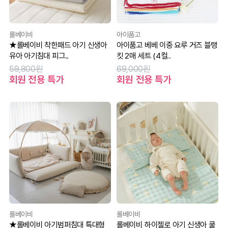
롤베이비
아이품고
★롤베이비 착한패드 아기 신생아
아이품고 베베 이중 요루 거즈 블랭
유아 아기침대 피그..
킷 2매 세트 (4컬..
59,800원
69,000원
회원 전용 특가
회원 전용 특가
롤베이비
롤베이비
★롤베이비 아기범퍼침대 특대형
롤베이비 하이젤로 아기 신생아 쿨