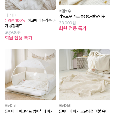
라밀로우
에코베리
라밀로우 거즈 블랭킷-별달자수
듀라론 100%
에코베리 듀라론 아
33,000원
기 냉감패드
회원 전용 특가
36,900원
회원 전용 특가
롤베이비
롤베이비
롤베이비 피그먼트 범퍼침대 아기
롤베이비 아기 모달와플 이불 유아