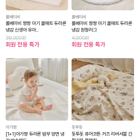
롤베이비
롤베이비
롤베이비 짱짱 아기 쿨매트 듀라론
롤베이비 짱짱 아기 쿨매트 듀라론
냉감 신생아 유아..
냉감 원형러그
39,000원
4,000원
회원 전용 특가
회원 전용 특가
아가짱
돗투돗
[1+1]아가짱 듀라론 밤부 양면 냉
돗투돗 퓨어코튼 거즈 리버셔블 간