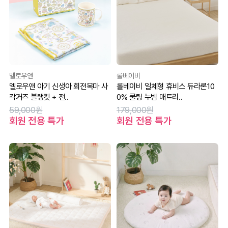
멜로우앤
롤베이비
멜로우앤 아기 신생아 회전목마 사
롤베이비 일체형 휴비스 듀라론10
각거즈 블랭킷 + 전..
0% 쿨링 누빔 매트리..
59,000원
179,000원
회원 전용 특가
회원 전용 특가