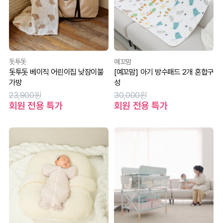
돗투돗
예꼬맘
돗투돗 베이직 어린이집 낮잠이불
[예꼬맘] 아기 방수패드 2개 혼합구
가방
성
23,900원
30,000원
회원 전용 특가
회원 전용 특가