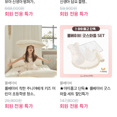
유아 신생아 범퍼가..
신생아 담요 블랭..
668,000원
59,900원
회원 전용 특가
회원 전용 특가
롤베이비
롤베이비
롤베이비 착한 주니어베개 키즈 어
★아이품고 단독★ 롤베이비 굿스
린이 초등학생 청소..
와들 세트 할인특가
29,900원
147,800원
회원 전용 특가
회원 전용 특가