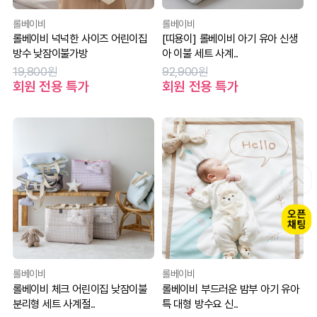
롤베이비
롤베이비
롤베이비 넉넉한 사이즈 어린이집
[띠용이] 롤베이비 아기 유아 신생
방수 낮잠이불가방
아 이불 세트 사계..
19,800원
92,900원
회원 전용 특가
회원 전용 특가
롤베이비
롤베이비
롤베이비 체크 어린이집 낮잠이불
롤베이비 부드러운 밤부 아기 유아
분리형 세트 사계절..
특 대형 방수요 신..