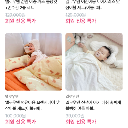
멜로우앤 순면 이중 거즈 블랭킷
멜로우앤 어린이용 토이시리즈 낮
+손수건 2종 세트
잠이불 세트(이불+패..
129,000원
129,000원
회원 전용 특가
회원 전용 특가
멜로우앤
멜로우앤
멜로우앤 영유아용 오렌지베어 낮
멜로우앤 신생아 아기 메쉬 속싸개
잠이불 세트(이불+패..
블랭킷 여름 이불..
100,000원
39,000원
회원 전용 특가
회원 전용 특가