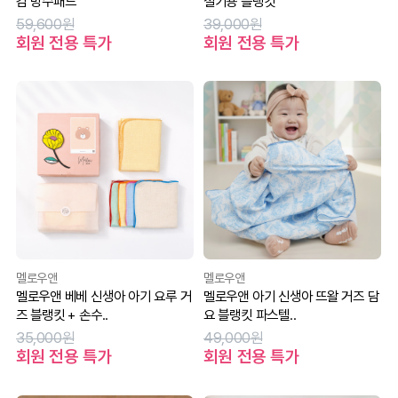
감 방수패드
절기용 블랭킷
59,600원
39,000원
회원 전용 특가
회원 전용 특가
멜로우앤
멜로우앤
멜로우앤 베베 신생아 아기 요루 거
멜로우앤 아기 신생아 뜨왈 거즈 담
즈 블랭킷 + 손수..
요 블랭킷 파스텔..
35,000원
49,000원
회원 전용 특가
회원 전용 특가