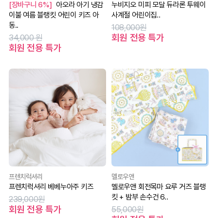
[장바구니 6%]
아오라 아기 냉감
누비지오 미피 모달 듀라론 투웨이
이불 여름 블랭킷 어린이 키즈 아
사계절 어린이집..
동..
108,000원
회원 전용 특가
34,000 원
회원 전용 특가
프렌치럭셔리
멜로우앤
프렌치럭셔리 베베누아주 키즈
멜로우앤 회전목마 요루 거즈 블랭
킷 + 밤부 손수건 6..
239,000원
회원 전용 특가
55,000원