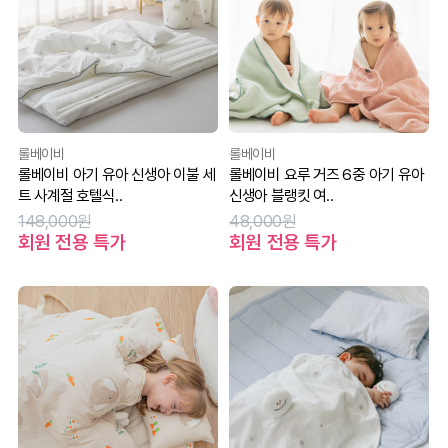
롤베이비
롤베이비
롤베이비 아기 유아 신생아 이불 세
롤베이비 요루 거즈 6중 아기 유아
트 사계절 호텔식..
신생아 블랭킷 여..
148,000원
48,000원
회원 전용 특가
회원 전용 특가