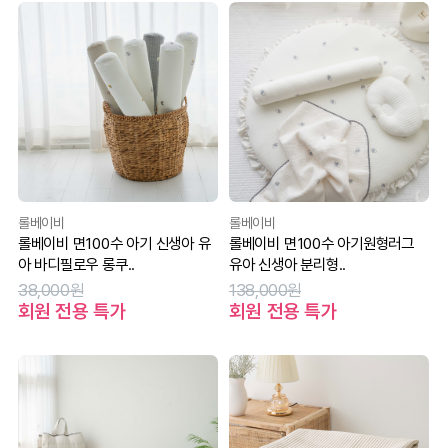
롤베이비
롤베이비
롤베이비 면100수 아기 신생아 유
롤베이비 면100수 아기원형러그
아 바디필로우 롱쿠..
유아 신생아 분리형..
38,000원
138,000원
회원 전용 특가
회원 전용 특가