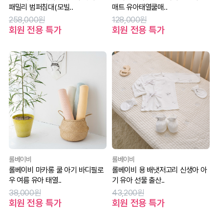
패밀리 범퍼침대(모빌..
매트 유아태열쿨매..
258,000원
128,000원
회원 전용 특가
회원 전용 특가
롤베이비
롤베이비
롤베이비 마카롱 쿨 아기 바디필로
롤베이비 용 배냇저고리 신생아 아
우 여름 유아 태열..
기 유아 선물 출산..
38,000원
43,200원
회원 전용 특가
회원 전용 특가