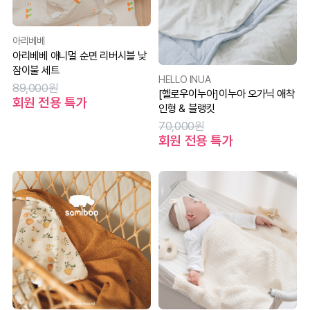
아리베베
아리베베 애니멀 순면 리버시블 낮
잠이불 세트
HELLO INUA
89,000원
[헬로우이누아]이누아 오가닉 애착
회원 전용 특가
인형 & 블랭킷
70,000원
회원 전용 특가