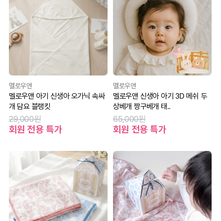
멜로우앤
멜로우앤
멜로우앤 아기 신생아 오가닉 속싸
멜로우앤 신생아 아기 3D 메쉬 두
개 담요 블랭킷
상베개 짱구베개 태..
29,000원
65,000원
회원 전용 특가
회원 전용 특가