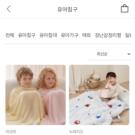
유아침구
전체
유아침구
유아침대
유아가구
매트
장난감정리함
일반
아오라
누비지오