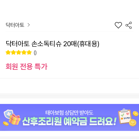
닥터아토
닥터아토 손소독티슈 20매(휴대용)
()
회원 전용 특가
장
수량
바
선
구
물
니
하
원
0
총 상품 금액
기