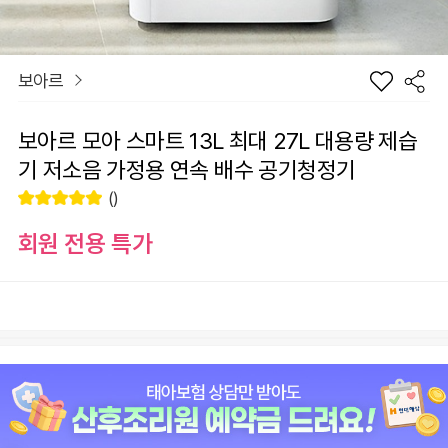
보아르
보아르 모아 스마트 13L 최대 27L 대용량 제습
기 저소음 가정용 연속 배수 공기청정기
()
회원 전용 특가
장
옵션선택
바
선
구
물
니
하
원
0
총 상품 금액
기