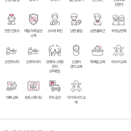
전문가
전문 간호사
매일 자체 살균
소아과 회진
남편 출입
남편 출퇴근
부모님 면회
소독
산전마사지
산후마사지
오케타니 유방
신생아
목욕법 교육
마사지 교육
관리
관리 교육
(무제한)
아빠 교육
포토스튜디오
주차 공간
아기 마사지 교
육