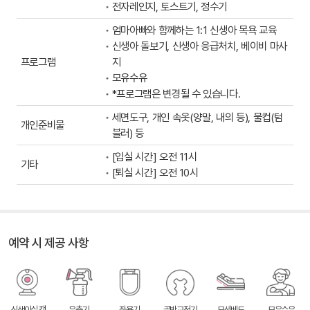
전자레인지, 토스트기, 정수기
엄마아빠와 함께하는 1:1 신생아 목욕 교육
신생아 돌보기, 신생아 응급처치, 베이비 마사
프로그램
지
모유수유
*프로그램은 변경될 수 있습니다.
세면도구, 개인 속옷(양말, 내의 등), 물컵(텀
개인준비물
블러) 등
[입실 시간] 오전 11시
기타
[퇴실 시간] 오전 10시
예약 시 제공 사항
신생아실 캠
유축기
좌욕기
골반교정기
모션베드
모유수유