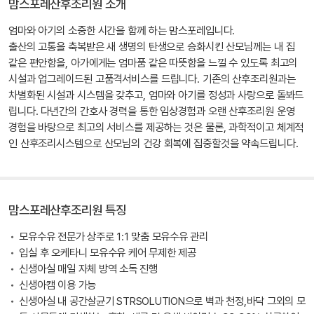
맘스포레산후조리원 소개
엄마와 아기의 소중한 시간을 함께 하는 맘스포레입니다.
출산의 고통을 축복받은 새 생명의 탄생으로 승화시킨 산모님께는 내 집
같은 편안함을, 아가에게는 엄마품 같은 따뜻함을 느낄 수 있도록 최고의
시설과 업그레이드된 고품격서비스를 드립니다. 기존의 산후조리원과는
차별화된 시설과 시스템을 갖추고, 엄마와 아기를 정성과 사랑으로 돌봐드
립니다. 다년간의 간호사 경력을 통한 임상경험과 오랜 산후조리원 운영
경험을 바탕으로 최고의 서비스를 제공하는 것은 물론, 과학적이고 체계적
인 산후조리시스템으로 산모님의 건강 회복에 집중할것을 약속드립니다.
맘스포레산후조리원 특징
모유수유 전문가 상주로 1:1 맞춤 모유수유 관리
입실 후 오케타니 모유수유 케어 무제한 제공
신생아실 매일 자체 방역 소독 진행
신생아캠 이용 가능
신생아실 내 공간살균기 STRSOLUTION으로 벽과 천정,바닥 그외의 모