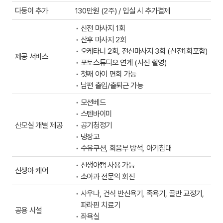
다둥이 추가
130만원 (2주) / 입실 시 추가결제
산전 마사지 1회
산후 마사지 2회
오케타니 2회, 전신마사지 3회 (산전1회포함)
제공 서비스
포토스튜디오 연계 (사진 촬영)
첫째 아이 면회 가능
남편 출입/출퇴근 가능
모션베드
스텐바이미
산모실 개별 제공
공기청정기
냉장고
수유쿠션, 회음부 방석, 아기침대
신생아캠 사용 가능
신생아 케어
소아과 전문의 회진
사우나, 건식 반신욕기, 족욕기, 골반 교정기,
파라핀 치료기
공용 시설
좌욕실