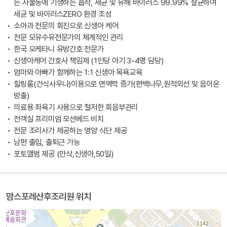
든 사물등에 기생하는 흡착, 세균 및 유해 바이러스 99.99% 살균하여
세균 및 바이러스ZERO 환경 조성
소아과 전문의 회진으로 신생아 케어
전문 모유수유전문가의 체계적인 관리
한국 오케타니 유방간호 전문가
신생아케어 간호사 책임제 (1인당 아기 3-4명 담당)
엄마와 아빠가 함께하는 1:1 신생아 목욕교육
힐링룸(건식사우나)이용으로 면역력 증가(편백나무,원적외선 및 음이온
방출)
의료용 좌욕기 사용으로 철저한 회음부관리
전객실 프리미엄 모션베드 비치
전문 조리사가 제공하는 영양 식단 제공
남편 출입, 출퇴근 가능
포토앨범 제공 (만삭,신생아,50일)
맘스포레산후조리원 위치