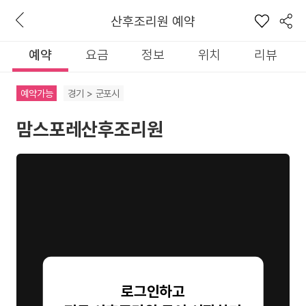
산후조리원 예약
예약
요금
정보
위치
리뷰
예약가능
경기 > 군포시
맘스포레산후조리원
로그인하고