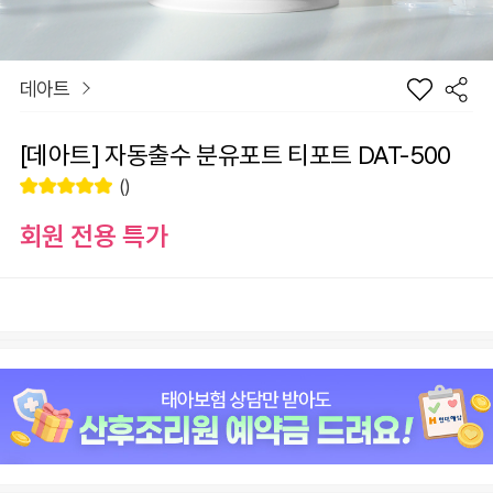
데아트
[데아트] 자동출수 분유포트 티포트 DAT-500
()
회원 전용 특가
장
[데아트] 자동출수 분유포트 티포트 DAT-500
바
선
구
물
+1
-1
69,800
원
니
하
기
원
69,800
총 상품 금액