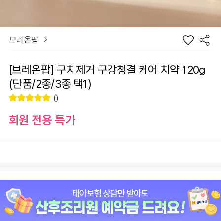
브레온팝
[브레온팝] 구치제거 구강청결 케어 치약 120g
(단품/2종/3종 택1)
()
회원 전용 특가
장
옵션
바
선
구
물
니
하
원
0
총 상품 금액
기