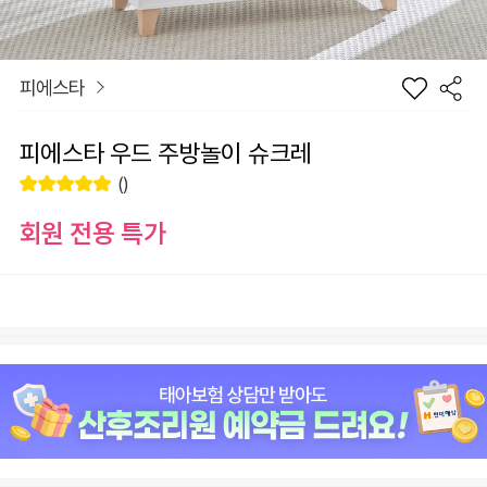
피에스타
피에스타 우드 주방놀이 슈크레
()
회원 전용 특가
장
피에스타 우드 주방놀이 슈크레
바
선
구
물
+1
-1
190,000
원
니
하
기
원
190,000
총 상품 금액