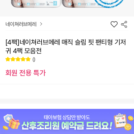
네이쳐러브메레
[4팩]네이쳐러브메레 매직 슬림 핏 팬티형 기저
귀 4팩 모음전
()
회원 전용 특가
장
사이즈 선택
바
선
구
물
니
하
원
0
총 상품 금액
기