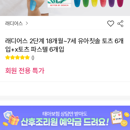
래디어스
래디어스 2단계 18개월~7세 유아칫솔 토츠 6개
입+x토츠 파스텔 6개입
()
회원 전용 특가
장
래디어스 2단계 18개월~7세 유아칫솔 토츠 6개입+x토츠 파
바
선
스텔 6개입
구
물
니
하
기
+1
-1
70,800
원