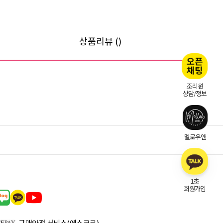
상품리뷰 ()
조리원
상담/정보
멜로우앤
1초
회원가입
구매안전 서비스(에스크로)