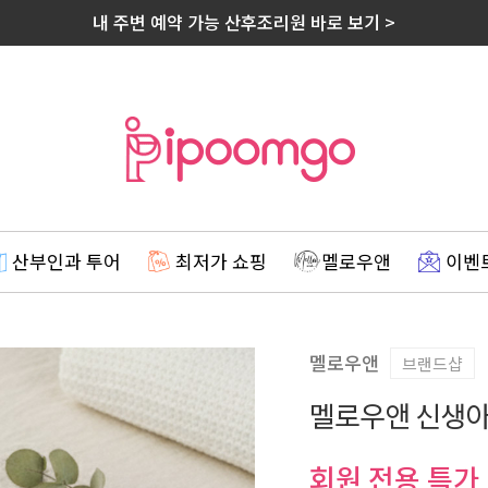
내 주변 예약 가능 산후조리원 바로 보기 >
산부인과 투어
최저가 쇼핑
멜로우앤
이벤
멜로우앤
브랜드샵
멜로우앤 신생아
회원 전용 특가