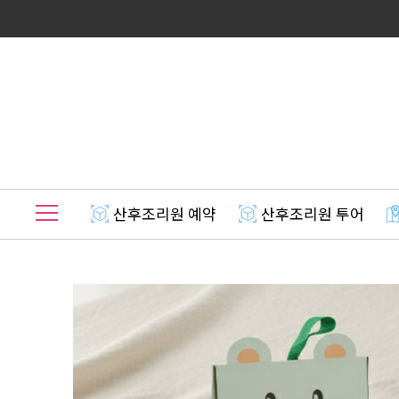
산후조리원 예약
산후조리원 투어