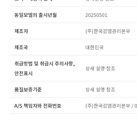
동일모델의 출시년월
20250501
제조자
(주)한국감염관리본부
제조국
대한민국
취급방법 및 취급시 주의사항,
상세 설명 참조
안전표시
품질보증기준
상세 설명 참조
A/S 책임자와 전화번호
(주)한국감염관리본부 / 02