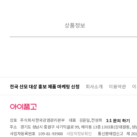
상품정보
전국 산모 대상 홍보 제품 마케팅 신청
회사소개
이용약관
이
상호
주식회사 한국감염관리본부
대표
김윤일,전성희
1:1 문의 하기
주소
경기도 성남시 중원구 사기막골로 99, 에이동 13층 1303호(상대원동,
사업자등록번호
109-81-93988
사업자정보확인
통신판매업신고
제 20