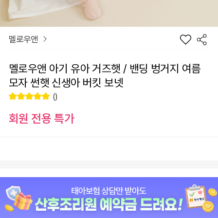
멜로우앤
멜로우앤 아기 유아 거즈햇 / 밴딩 벙거지 여름
모자 썬햇 신생아 버킷 보넷
()
회원 전용 특가
장
옵션
바
선
구
물
니
하
원
0
총 상품 금액
기