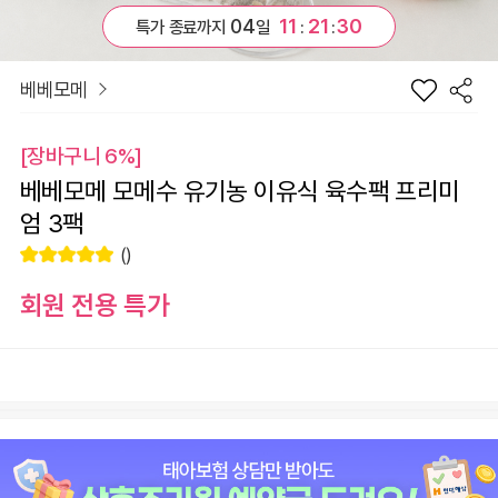
04
11
21
30
특가 종료까지
일
:
:
베베모메
[장바구니 6%]
베베모메 모메수 유기농 이유식 육수팩 프리미
엄 3팩
()
회원 전용 특가
장
베베모메 모메수 유기농 이유식 육수팩 프리미엄 3팩
바
선
구
물
+1
-1
22,900
원
니
하
기