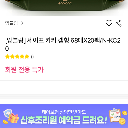
앙블랑
[앙블랑] 세이프 카키 캡형 68매X20팩/N-KC2
0
()
회원 전용 특가
장
[앙블랑] 세이프 카키 캡형 68매X20팩/N-KC20
바
선
구
물
+1
-1
36,900
원
니
하
기