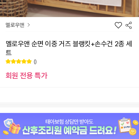
멜로우앤
멜로우앤 순면 이중 거즈 블랭킷+손수건 2종 세
트
()
회원 전용 특가
장
옵션
바
선
구
물
니
하
원
0
총 상품 금액
기