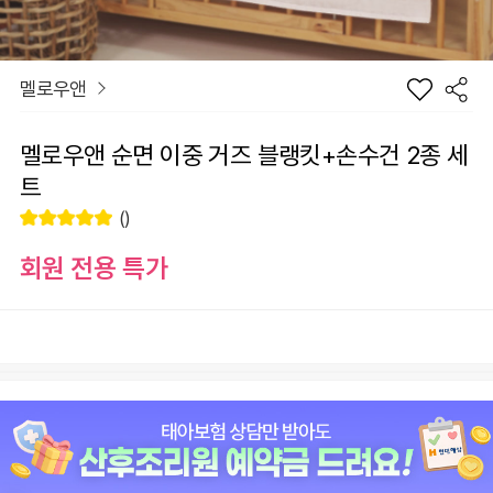
멜로우앤
멜로우앤 순면 이중 거즈 블랭킷+손수건 2종 세
트
()
회원 전용 특가
장
옵션
바
선
구
물
니
하
원
0
총 상품 금액
기