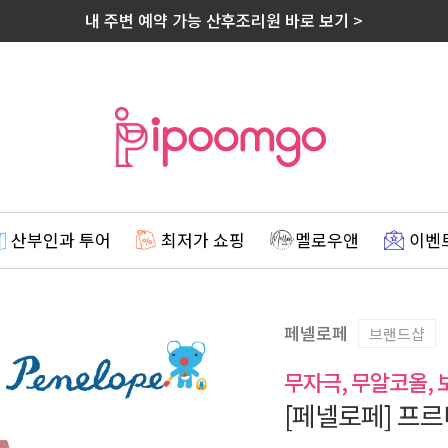
내 주변 예약 가능 산후조리원 바로 보기 >
산부인과 투어
최저가 쇼핑
멜로우앤
이벤
페넬로페
브랜드샵
무자극, 무알코올, 
[페넬로페] 프르