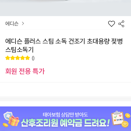
에디슨
에디슨 플러스 스팀 소독 건조기 초대용량 젖병
스팀소독기
()
회원 전용 특가
장
선택
바
선
구
물
니
하
원
0
총 상품 금액
기