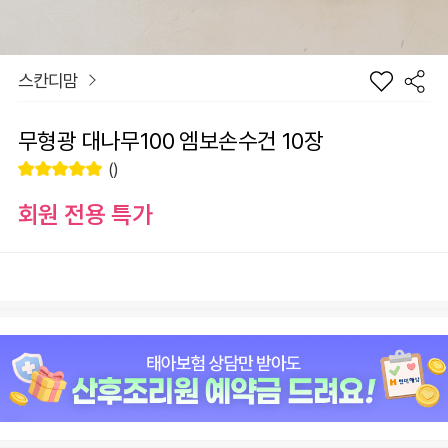
스칸디맘
무형광 대나무100 엠보손수건 10장
()
회원 전용 특가
장
옵션
바
선
구
물
니
하
원
0
총 상품 금액
기