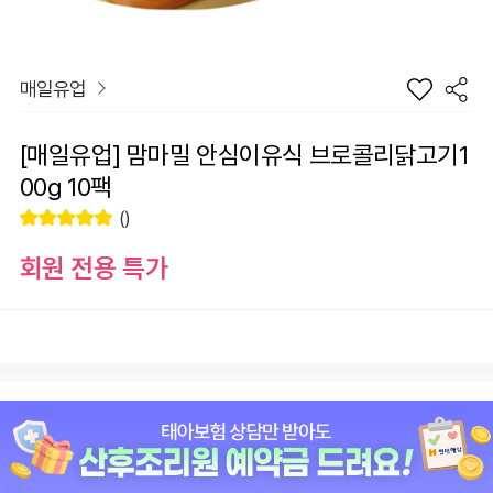
매일유업
[매일유업] 맘마밀 안심이유식 브로콜리닭고기1
00g 10팩
()
회원 전용 특가
장
[매일유업] 맘마밀 안심이유식 브로콜리닭고기100g 10팩
바
선
구
물
+1
-1
21,800
원
니
하
기