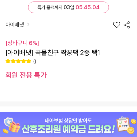
03
05
45
04
특가 종료까지
일
:
:
아이배냇
[장바구니 6%]
[아이배냇] 곡물친구 짝꿍팩 2종 택1
()
회원 전용 특가
장
선택
바
선
구
물
니
하
원
0
총 상품 금액
기