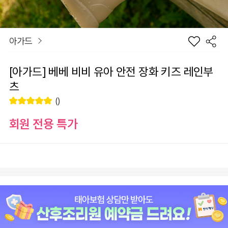
아가드
[아가드] 베베 비비 유아 안전 장화 키즈 레인부
츠
()
회원 전용 특가
장
관
사이즈
바
심
구
상
니
품
원
0
총 상품 금액