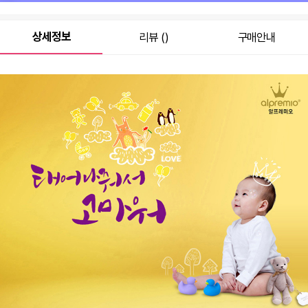
원
0
상세정보
리뷰 ()
구매안내
총 상품 금액