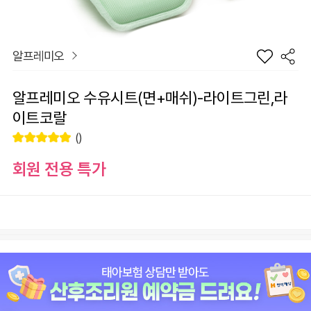
알프레미오
알프레미오 수유시트(면+매쉬)-라이트그린,라
이트코랄
()
회원 전용 특가
장
옵션
바
선
구
물
니
하
기
추가구매