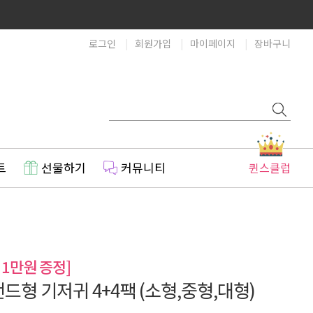
로그인
회원가입
마이페이지
장바구니
트
선물하기
커뮤니티
퀸스클럽
 1만원 증정]
드형 기저귀 4+4팩 (소형,중형,대형)