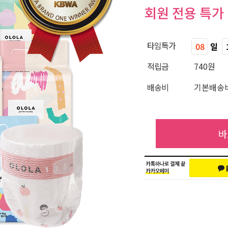
회원 전용 특가
타임특가
08
일
적립금
740원
배송비
기본배송비
바