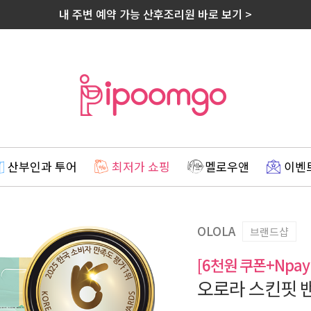
내 주변 예약 가능 산후조리원 바로 보기 >
산부인과 투어
최저가 쇼핑
멜로우앤
이벤
OLOLA
브랜드샵
[6천원 쿠폰+Npay
오로라 스킨핏 밴