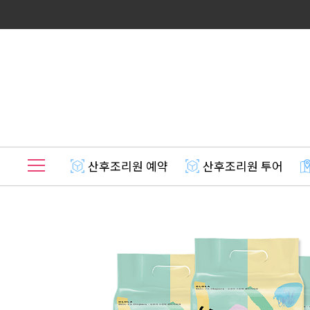
산후조리원 예약
산후조리원 투어