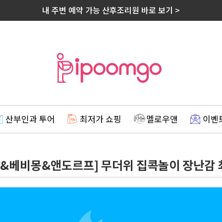
내 주변 예약 가능 산후조리원 바로 보기 >
산부인과 투어
최저가 쇼핑
멜로우앤
이벤
맥킹덤&베비몽&앤도르프] 무더위 집콕놀이 장난감 최