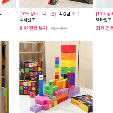
니
[10% 장바구니 쿠폰]
맥킹덤 도로
[10% 장
맥타일즈
맥타일즈
회원 전용 특가
회원 전
29,900원