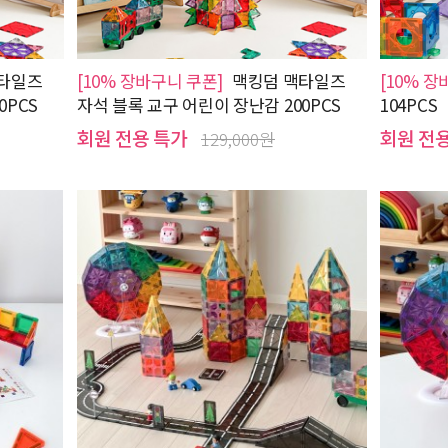
타일즈
[10% 장바구니 쿠폰]
맥킹덤 맥타일즈
[10% 장
0PCS
자석 블록 교구 어린이 장난감 200PCS
104PCS
회원 전용 특가
회원 전
129,000원