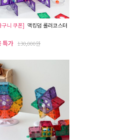
바구니 쿠폰]
맥킹덤 롤러코스터
용 특가
130,000원