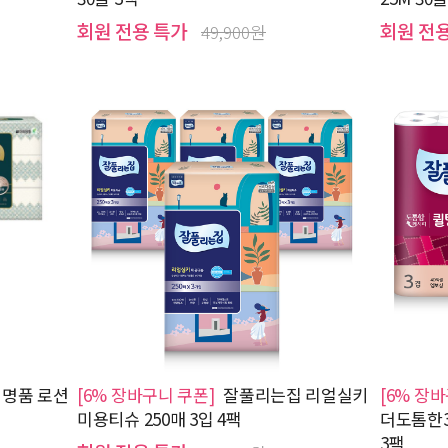
회원 전용 특가
회원 전
49,900원
명품 로션
[6% 장바구니 쿠폰]
잘풀리는집 리얼실키
[6% 장
미용티슈 250매 3입 4팩
더도톰한3
3팩