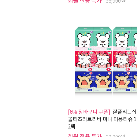
회원 전용 특가
36,900원
[6% 장바구니 쿠폰]
잘풀리는집
몰티즈리트리버 미니 미용티슈 10
2팩
회원 전용 특가
22,900원