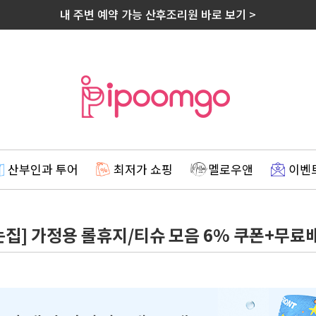
내 주변 예약 가능 산후조리원 바로 보기 >
산부인과 투어
최저가 쇼핑
멜로우앤
이벤
풀리는집] 가정용 롤휴지/티슈 모음 6% 쿠폰+무료