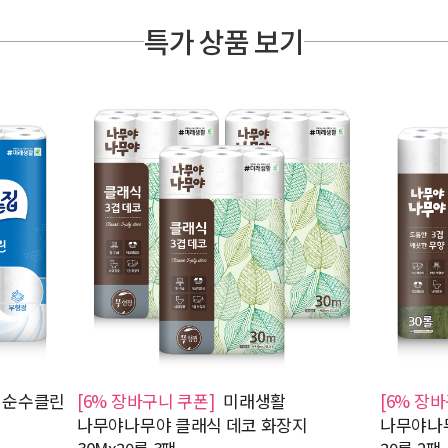
특가 상품 보기
 순수클린
[6% 장바구니 쿠폰]
미래생활
[6% 장
나무야나무야 클래식 데코 화장지
나무야나무