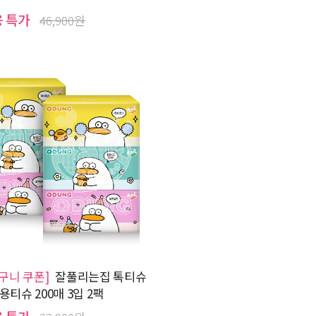
용 특가
46,900원
바구니 쿠폰]
잘풀리는집 톡티슈
티슈 200매 3입 2팩