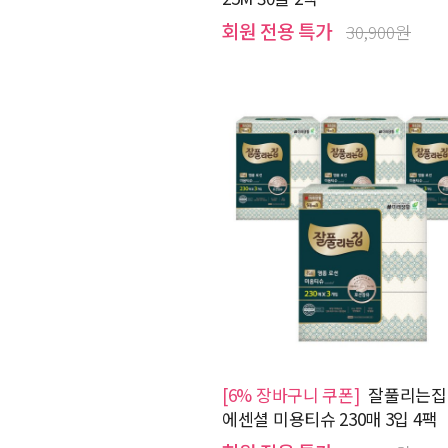
회원 전용 특가
30,900원
[6% 장바구니 쿠폰]
잘풀리는집 
에센셜 미용티슈 230매 3입 4팩