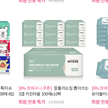
회원 전용 특가
회원 전
59,900원
 톡티슈
[6% 장바구니 쿠폰]
잘풀리는집 뽑아쓰는
[6% 장
0매 6입
3겹 키친타올 100매x10팩
유아물티슈
회원 전용 특가
회원 전
17,900원