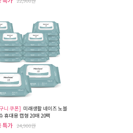
용 특가
22,900원
바구니 쿠폰]
미래생활 네이즈 노블
 휴대용 캡형 20매 20팩
용 특가
24,900원