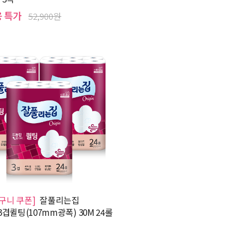
용 특가
52,900원
바구니 쿠폰]
잘풀리는집
겹퀼팅(107mm광폭) 30M 24롤