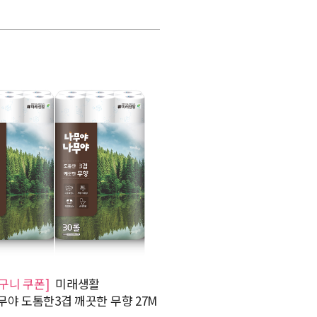
바구니 쿠폰]
미래생활
야 도톰한3겹 깨끗한 무향 27M