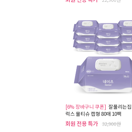
[6% 장바구니 쿠폰]
잘풀리는집
럭스 물티슈 캡형 80매 10팩
회원 전용 특가
32,900원