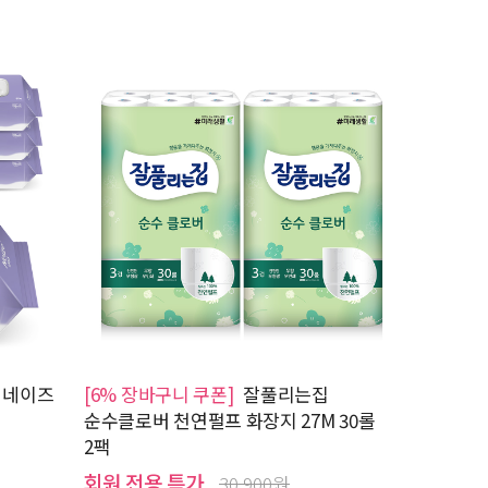
 네이즈
[6% 장바구니 쿠폰]
잘풀리는집
순수클로버 천연펄프 화장지 27M 30롤
2팩
회원 전용 특가
30,900원