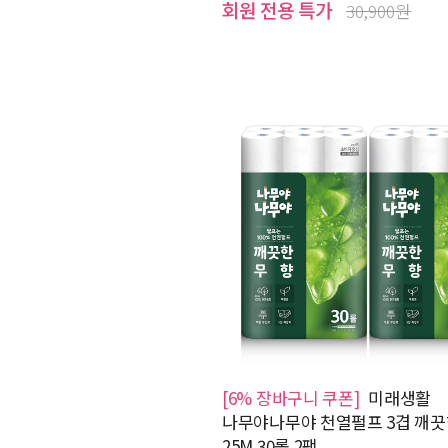
회원 전용 특가
30,900원
[6% 장바구니 쿠폰]
미래생활
나무야나무야 천열펄프 3겹 깨
25M 30롤 2팩