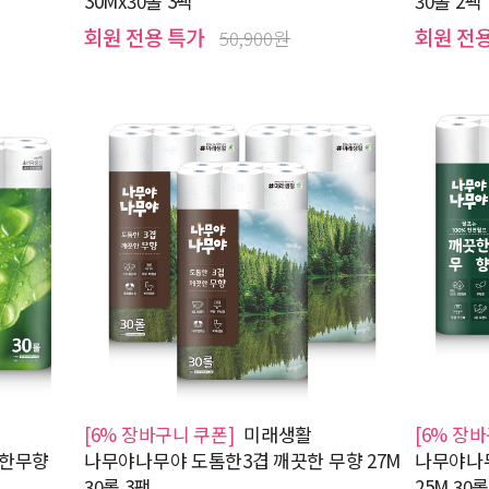
30Mx30롤 3팩
30롤 2팩
회원 전용 특가
회원 전
50,900원
[6% 장바구니 쿠폰]
미래생활
[6% 장
끗한무향
나무야나무야 도톰한3겹 깨끗한 무향 27M
나무야나무
30롤 3팩
25M 30롤