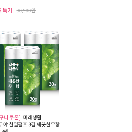
용 특가
30,900원
바구니 쿠폰]
미래생활
야 천열펄프 3겹 깨끗한무향
 3팩