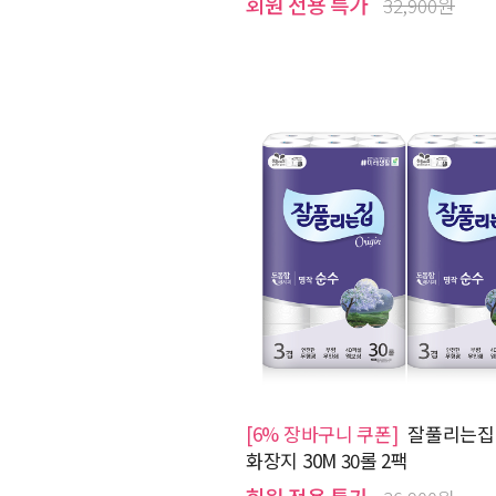
회원 전용 특가
32,900원
[6% 장바구니 쿠폰]
잘풀리는집
화장지 30M 30롤 2팩