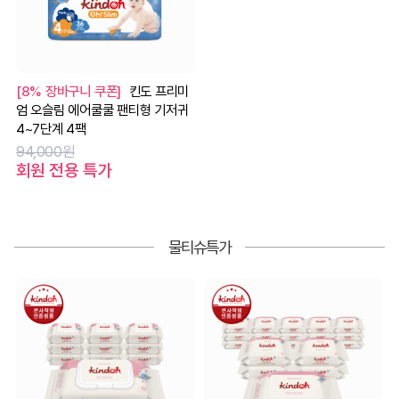
[8% 장바구니 쿠폰]
킨도 프리미
엄 오슬림 에어쿨쿨 팬티형 기저귀
4~7단계 4팩
94,000원
회원 전용 특가
물티슈특가